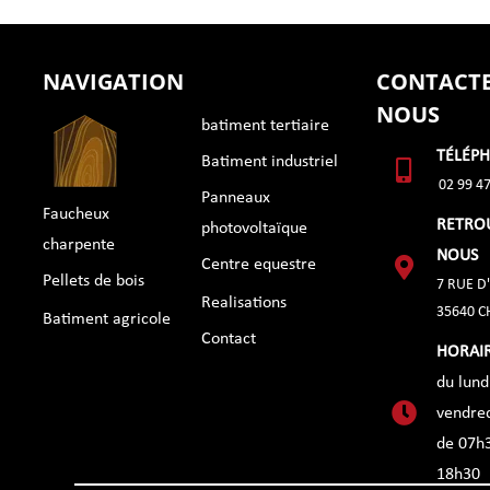
NAVIGATION
CONTACTE
NOUS
batiment tertiaire
TÉLÉP
Batiment industriel
02 99 47
Panneaux
Faucheux
RETRO
photovoltaïque
charpente
NOUS
Centre equestre
Pellets de bois
7 RUE D
Realisations
35640 
Batiment agricole
Contact
HORAI
du lund
vendre
de 07h
18h30