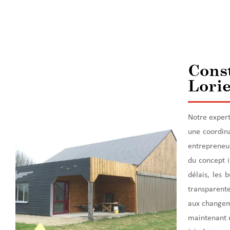
Const
Lorie
Notre expert
une coordina
entrepreneur
du concept i
délais, les 
transparente
aux changeme
maintenant u