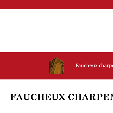
Passer
au
contenu
Faucheux charp
FAUCHEUX CHARPENTE 