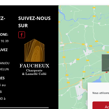
Z-
SUIVEZ-NOUS
SUR
HONE:
 91 39
UVEZ
'ANJOU
CHELUN
RES
i au
di
Nous utilisons
30 à
Ac