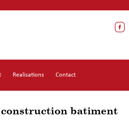
Face
t
Realisations
Contact
onstruction batiment