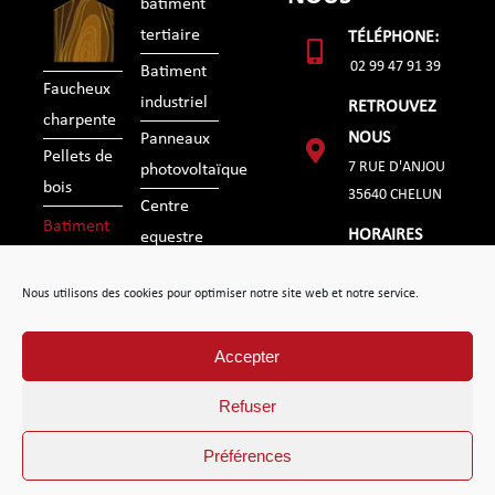
batiment
tertiaire
TÉLÉPHONE:
02 99 47 91 39
Batiment
Faucheux
industriel
RETROUVEZ
charpente
NOUS
Panneaux
Pellets de
7 RUE D'ANJOU
photovoltaïque
bois
35640 CHELUN
Centre
Batiment
HORAIRES
equestre
agricole
du lundi au
Realisations
Nous utilisons des cookies pour optimiser notre site web et notre service.
vendredi
Contact
de 07h30 à
Accepter
18h30
Refuser
Préférences
|
|
|
FAUCHEUX CHARPENTE
Mentions légales
Politique de confidentialité
Plan de site