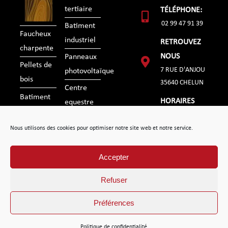
tertiaire
TÉLÉPHONE:
02 99 47 91 39
Batiment
Faucheux
industriel
RETROUVEZ
charpente
NOUS
Panneaux
Pellets de
7 RUE D'ANJOU
photovoltaïque
bois
35640 CHELUN
Centre
Batiment
HORAIRES
equestre
agricole
du lundi au
Realisations
Nous utilisons des cookies pour optimiser notre site web et notre service.
vendredi
Contact
de 07h30 à
Accepter
18h30
Refuser
Préférences
|
|
|
FAUCHEUX CHARPENTE
Mentions légales
Politique de confidentialité
Plan de site
Politique de confidentialité