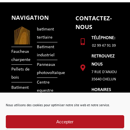
NAVIGATION
CONTACTEZ-
NOUS
batiment
tertiaire
TÉLÉPHONE:
02 99 47 91 39
Batiment
Faucheux
industriel
RETROUVEZ
charpente
NOUS
Panneaux
Pellets de
7 RUE D'ANJOU
photovoltaïque
bois
35640 CHELUN
Centre
Batiment
HORAIRES
equestre
agricole
du lundi au
Realisations
Nous utilisons des cookies pour optimiser notre site web et notre service.
vendredi
Contact
de 07h30 à
Accepter
18h30