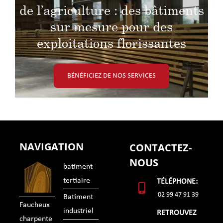
de l’agriculture : des bâtiments
sur mesure pour des
exploitations florissantes
BÉNÉFICIEZ DE NOS SERVICES
NAVIGATION
CONTACTEZ-
NOUS
batiment
tertiaire
TÉLÉPHONE:
02 99 47 91 39
Batiment
Faucheux
industriel
RETROUVEZ
charpente