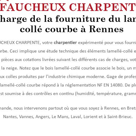
FAUCHEUX CHARPENTE
charge de la fourniture du la
collé courbe à Rennes
FAUCHEUX CHARPENTE, votre
charpentier
expérimenté pour vous fourni
urbe. Ceci implique une étude technique des éléments lamellé-collé 
 pièces aux cotations livrées suivant les différents cas de charges, vot
t la neige. Notez que le bois lamellé-collé courbe associe le bois, un 
aux colles produites par l’industrie chimique moderne. Gage de profe
 lamellé-collé courbe répond à la réglementation NF EN 14080. De plu
est soumise à des contrôles en continu (humidité, température, gra
ande, nous intervenons partout où que vous soyez à Rennes, en Bre
Nantes, Vannes, Angers, Le Mans, Laval, Lorient et à Saint-Brieuc.