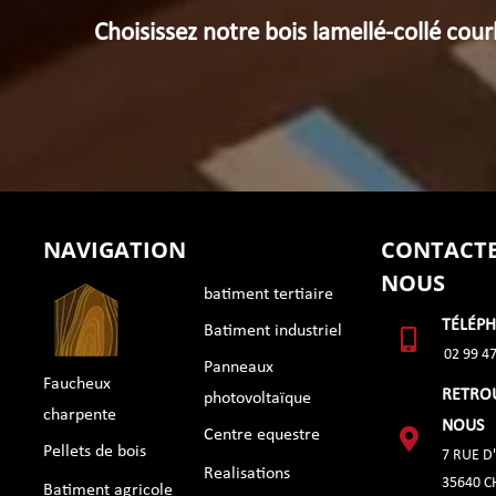
Choisissez notre bois lamellé-collé cour
NAVIGATION
CONTACTE
NOUS
batiment tertiaire
TÉLÉP
Batiment industriel
02 99 47
Panneaux
Faucheux
RETRO
photovoltaïque
charpente
NOUS
Centre equestre
Pellets de bois
7 RUE D
Realisations
35640 
Batiment agricole