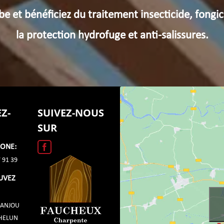
be et bénéficiez du traitement insecticide, fongic
la protection hydrofuge et anti-salissures.
Z-
SUIVEZ-NOUS
SUR
HONE:
 91 39
UVEZ
'ANJOU
CHELUN