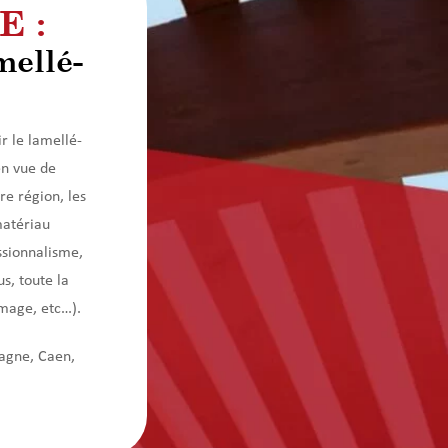
 :
mellé-
r le lamellé-
en vue de
re région, les
matériau
ssionnalisme,
s, toute la
mmage, etc…).
tagne, Caen,