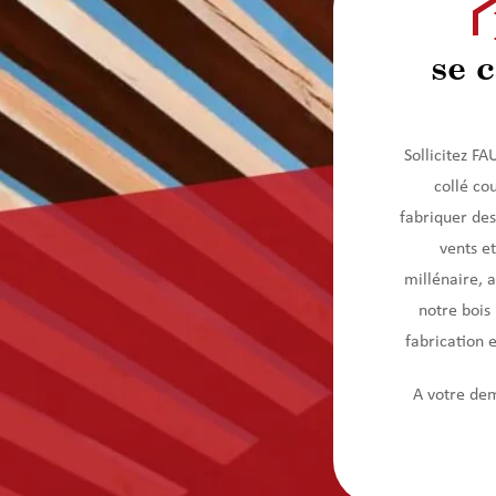
se 
Sollicitez 
collé co
fabriquer des
vents e
millénaire, 
notre bois
fabrication 
A votre dem