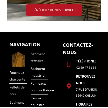
BÉNÉFICIEZ DE NOS SERVICES
NAVIGATION
CONTACTEZ-
NOUS
batiment
tertiaire
TÉLÉPHONE:
02 99 47 91 39
Batiment
Faucheux
industriel
RETROUVEZ
charpente
NOUS
Panneaux
Pellets de
7 RUE D'ANJOU
photovoltaïque
bois
35640 CHELUN
Centre
Batiment
HORAIRES
equestre