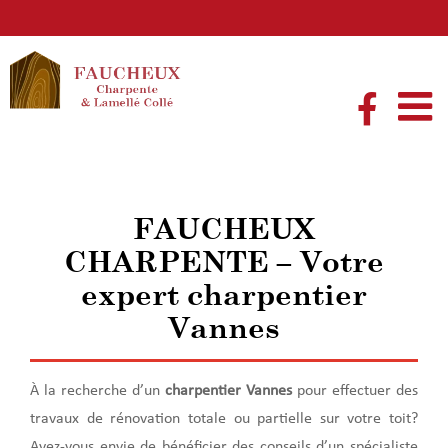
Passer
au
contenu
FAUCHEUX
CHARPENTE – Votre
expert charpentier
Vannes
À la recherche d’un
charpentier
Vannes
pour effectuer des
travaux de rénovation totale ou partielle sur votre toit?
Avez-vous envie de bénéficier des conseils d’un spécialiste